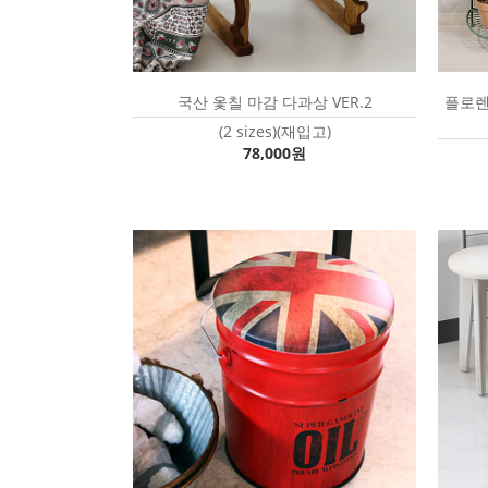
국산 옻칠 마감 다과상 VER.2
플로렌
(2 sizes)(재입고)
78,000원