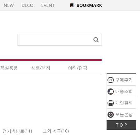
NEW
DECO
EVENT
BOOKMARK
/욕실용품
시트/벽지
야외/캠핑
구매후기
배송조회
개인결제
오늘본상
T O P
품
전기벽난로(11)
그외 가구(10)