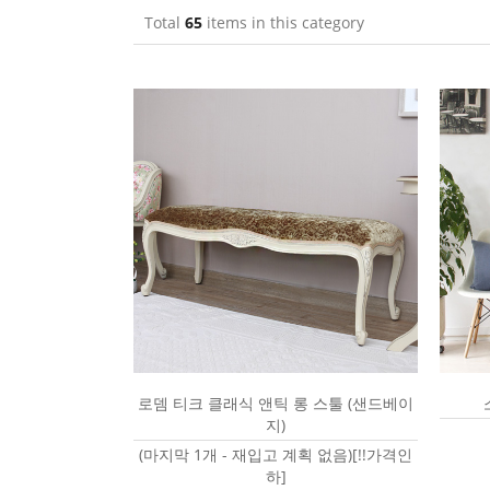
Total
65
items in this category
로뎀 티크 클래식 앤틱 롱 스툴 (샌드베이
지)
(마지막 1개 - 재입고 계획 없음)[!!가격인
하]