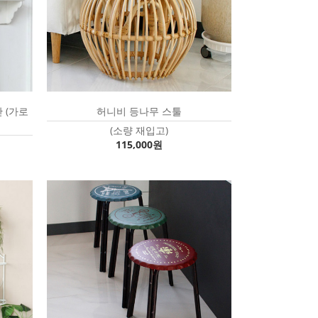
 (가로
허니비 등나무 스툴
(소량 재입고)
115,000원