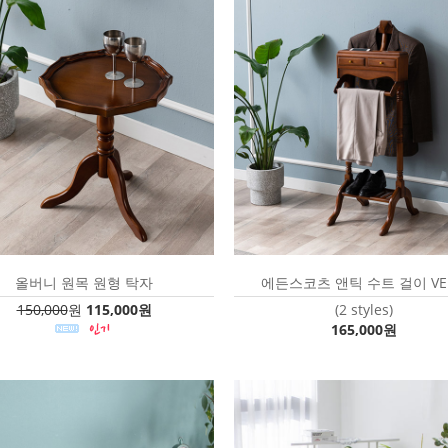
올버니 원목 원형 탁자
에든스코츠 앤틱 수트 걸이 VER
150,000
원
115,000원
(2 styles)
165,000원