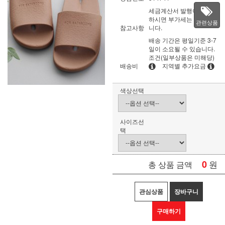
세금계산서 발행이 필요
하시면 부가세는 별도입
관련상품
참고사항
니다.
배송 기간은 평일기준 3-7
일이 소요될 수 있습니다.
조건(일부상품은 미해당)
배송비
지역별 추가요금
색상선택
사이즈선
택
0
원
총 상품 금액
관심상품
장바구니
구매하기