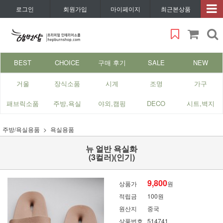
로그인
회원가입
마이페이지
최근본상품
BEST
CHOICE
구매 후기
SALE
NEW
거울
장식소품
시계
조명
가구
패브릭소품
주방,욕실
야외,캠핑
DECO
시트,벽지
주방/욕실용품
욕실용품
뉴 얼반 욕실화
(3컬러)(인기)
9,800
상품가
원
적립금
100원
원산지
중국
상품번호
514741