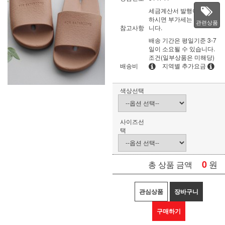
세금계산서 발행이 필요
하시면 부가세는 별도입
관련상품
참고사항
니다.
배송 기간은 평일기준 3-7
일이 소요될 수 있습니다.
조건(일부상품은 미해당)
배송비
지역별 추가요금
색상선택
사이즈선
택
0
원
총 상품 금액
관심상품
장바구니
구매하기