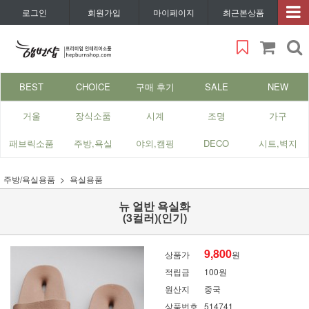
로그인
회원가입
마이페이지
최근본상품
BEST
CHOICE
구매 후기
SALE
NEW
거울
장식소품
시계
조명
가구
패브릭소품
주방,욕실
야외,캠핑
DECO
시트,벽지
주방/욕실용품
욕실용품
뉴 얼반 욕실화
(3컬러)(인기)
9,800
상품가
원
적립금
100원
원산지
중국
상품번호
514741