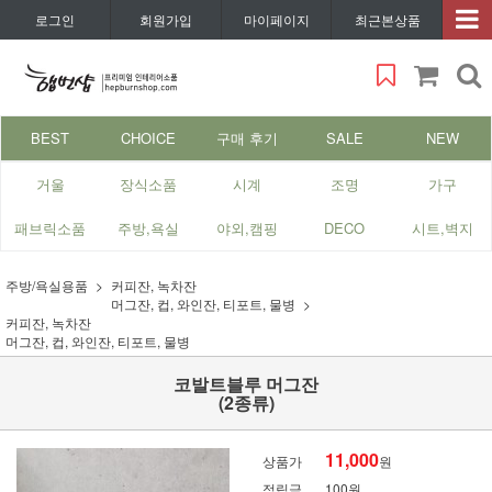
로그인
회원가입
마이페이지
최근본상품
BEST
CHOICE
구매 후기
SALE
NEW
거울
장식소품
시계
조명
가구
패브릭소품
주방,욕실
야외,캠핑
DECO
시트,벽지
주방/욕실용품
커피잔, 녹차잔
머그잔, 컵, 와인잔, 티포트, 물병
커피잔, 녹차잔
머그잔, 컵, 와인잔, 티포트, 물병
코발트블루 머그잔
(2종류)
11,000
상품가
원
적립금
100원