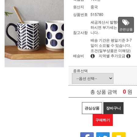
원산지
중국
상품번호
515780
세금계산서 발행이 필요
하시면 부가세는 별도입
관련상품
참고사항
니다.
배송 기간은 평일기준 3-7
일이 소요될 수 있습니다.
조건(일부상품은 미해당)
배송비
지역별 추가요금
종류선택
0
원
총 상품 금액
관심상품
장바구니
구매하기