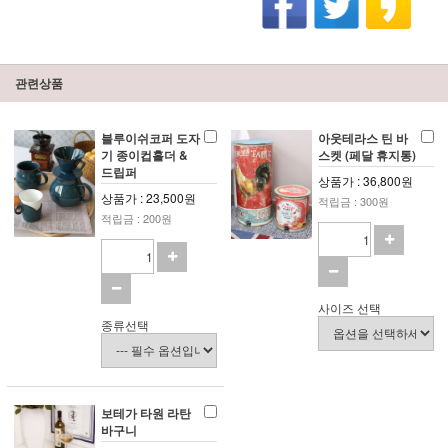
관련상품
블루이쉬코퍼 도자
아웃테라스 틴 바
기 종이컵홀더 &
스켓 (페달 휴지통)
드립퍼
상품가 : 36,800원
상품가 : 23,500원
적립금 : 300원
적립금 : 200원
사이즈 선택
종류선택
보테가 타원 라탄
바구니