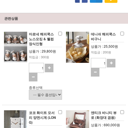
관련상품
마로네 해피쿡스
데니쉬 해피쿡스
노스모킹 & 웰컴
바구니
장식인형
상품가 : 25,500원
상품가 : 29,800원
적립금 : 200원
적립금 : 300원
종류선택
코코 화이트 모서
앤티크 바니티 뷰
리 양면시계 (LON
로 (화장대 겸용)
G)
상품가 : 690,000원