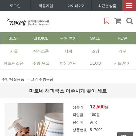
로그인
회원가입
마이페이지
최근본상품
BEST
CHOICE
구매 후기
SALE
NEW
거울
장식소품
시계
조명
가구
패브릭소품
주방,욕실
야외,캠핑
DECO
시트,벽지
주방/욕실용품
그외 주방용품
마로네 해피쿡스 이쑤시개 꽂이 세트
12,500
상품가
원
적립금
100원
원산지
중국
상품번호
517009