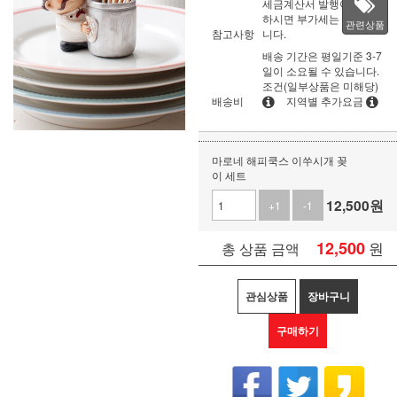
세금계산서 발행이 필요
하시면 부가세는 별도입
관련상품
참고사항
니다.
배송 기간은 평일기준 3-7
일이 소요될 수 있습니다.
조건(일부상품은 미해당)
배송비
지역별 추가요금
마로네 해피쿡스 이쑤시개 꽂
이 세트
12,500
원
+1
-1
12,500
원
총 상품 금액
관심상품
장바구니
구매하기