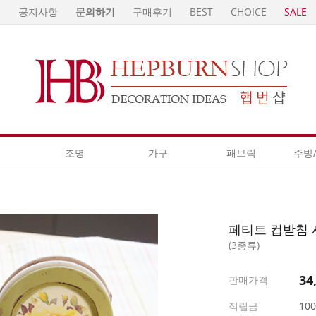
E
공지사항
문의하기
구매후기
BEST
CHOICE
SALE
계
조명
가구
패브릭
주방
페티트 컵받침 
(3종류)
34
판매가격
적립금
10