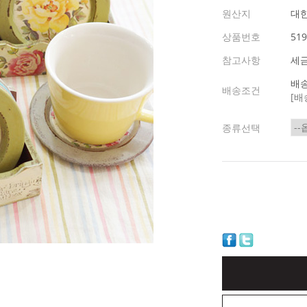
원산지
대
상품번호
519
참고사항
세
배송
배송조건
[배
종류선택