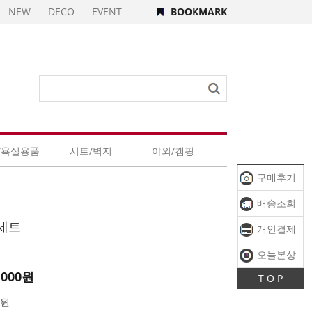
NEW
DECO
EVENT
BOOKMARK
/욕실용품
시트/벽지
야외/캠핑
구매후기
배송조회
세트
개인결제
오늘본상
,000원
T O P
품
0원