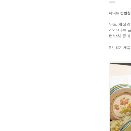
mat
페티트 컵받침
우드 재질의
각각 다른 
컵받침 꽂이
!! 빈티지 제