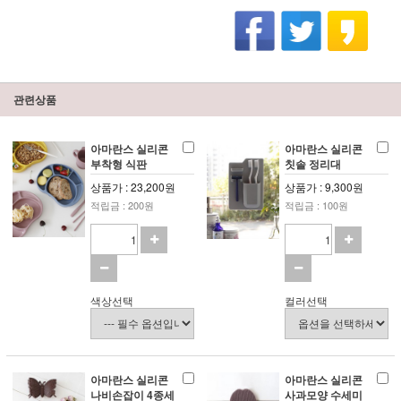
관련상품
아마란스 실리콘
아마란스 실리콘
부착형 식판
칫솔 정리대
상품가 : 23,200원
상품가 : 9,300원
적립금 : 200원
적립금 : 100원
색상선택
컬러선택
아마란스 실리콘
아마란스 실리콘
나비손잡이 4종세
사과모양 수세미