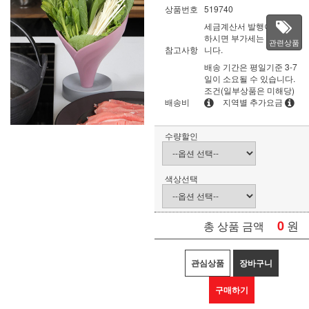
상품번호
519740
세금계산서 발행이 필요
하시면 부가세는 별도입
관련상품
참고사항
니다.
배송 기간은 평일기준 3-7
일이 소요될 수 있습니다.
조건(일부상품은 미해당)
배송비
지역별 추가요금
수량할인
색상선택
0
원
총 상품 금액
관심상품
장바구니
구매하기