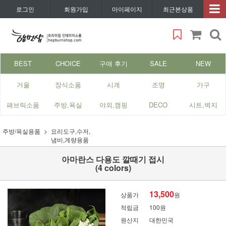
로그인
회원가입
마이페이지
최근본상품
BEST
CHOICE
구매 후기
SALE
NEW
거울
장식소품
시계
조명
가구
패브릭소품
주방,욕실
야외,캠핑
DECO
시트,벽지
주방/욕실용품
요리도구,수저,
냄비,계량용품
아마란스 다용도 깔때기 접시
(4 colors)
13,500
상품가
원
적립금
100원
원산지
대한민국