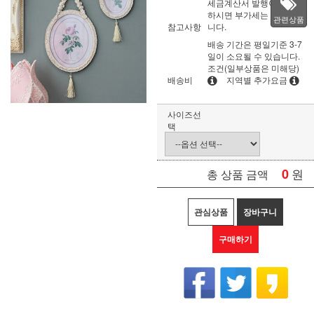
세금계산서 발행이 필요
하시면 부가세는 별도입
관련상품
참고사항
니다.
배송 기간은 평일기준 3-7
일이 소요될 수 있습니다.
조건(일부상품은 미해당)
배송비
지역별 추가요금
사이즈선
택
0
원
총 상품 금액
관심상품
장바구니
구매하기