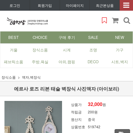
로그인
회원가입
마이페이지
최근본상품
BEST
CHOICE
구매 후기
SALE
NEW
거울
장식소품
시계
조명
가구
패브릭소품
주방,욕실
야외,캠핑
DECO
시트,벽지
장식소품
액자,벽장식
에르사 로즈 리본 태슬 벽장식 사진액자 (아이보리)
32,000
상품가
원
적립금
200원
원산지
중국
상품번호
519742