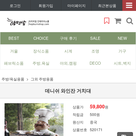
로그인
회원가입
마이페이지
최근본상품
BEST
CHOICE
구매 후기
SALE
NEW
거울
장식소품
시계
조명
가구
패브릭소품
주방,욕실
야외,캠핑
DECO
시트,벽지
주방/욕실용품
그외 주방용품
데니쉬 와인잔 거치대
59,800
상품가
원
적립금
500원
원산지
중국
상품번호
520171