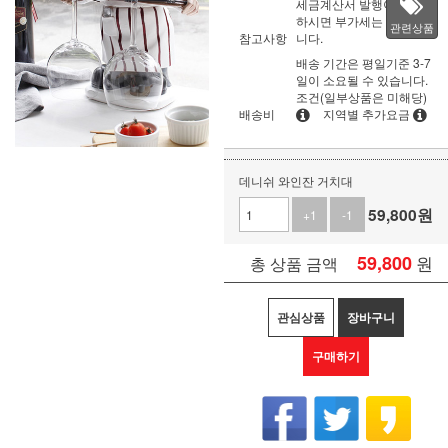
세금계산서 발행이 필요
하시면 부가세는 별도입
관련상품
참고사항
니다.
배송 기간은 평일기준 3-7
일이 소요될 수 있습니다.
조건(일부상품은 미해당)
배송비
지역별 추가요금
데니쉬 와인잔 거치대
59,800
원
+1
-1
59,800
원
총 상품 금액
관심상품
장바구니
구매하기