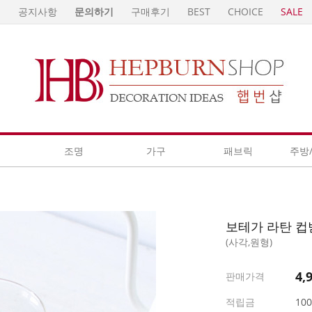
E
공지사항
문의하기
구매후기
BEST
CHOICE
SALE
계
조명
가구
패브릭
주방
보테가 라탄 컵받
(사각,원형)
4,
판매가격
적립금
10