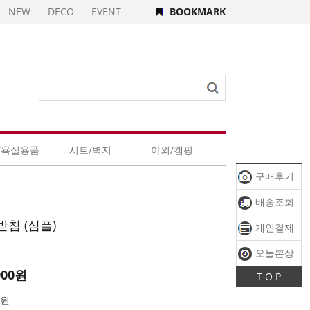
NEW
DECO
EVENT
BOOKMARK
/욕실용품
시트/벽지
야외/캠핑
구매후기
배송조회
침 (심플)
개인결제
오늘본상
900원
T O P
품
0원