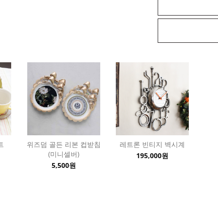
트
위즈덤 골든 리본 컵받침
레트론 빈티지 벽시계
(미니셀버)
195,000원
5,500원