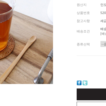
원산지
인
상품번호
520
참고사항
세
배송
배송조건
[배
종류선택