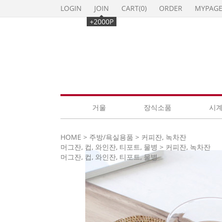
LOGIN
JOIN
CART(
0
)
ORDER
MYPAG
+2000P
거울
장식소품
시
HOME
>
주방/욕실용품
>
커피잔, 녹차잔
머그잔, 컵, 와인잔, 티포트, 물병
>
커피잔, 녹차잔
머그잔, 컵, 와인잔, 티포트, 물병