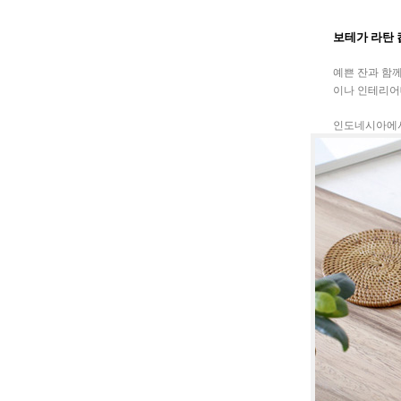
보테가 라탄 
예쁜 잔과 함
이나 인테리어
인도네시아에서