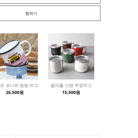
찜하기
프 코니퍼 법랑 머그
컬러풀 스탠 뚜껑머그
26,500원
15,500원