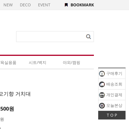
NEW
DECO
EVENT
BOOKMARK
/욕실용품
시트/벽지
야외/캠핑
구매후기
배송조회
모기향 거치대
개인결제
오늘본상
,500원
T O P
품
0원
국