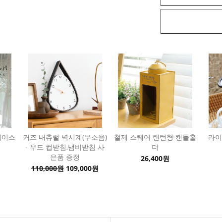
레이스
커즈 내츄럴 벽시계(무소음)
철제 스퀘어 랜턴형 캔들홀
라이
- 우드 컵받침,냄비받침 사
더
은품 증정
26,400원
110,000원
109,000원