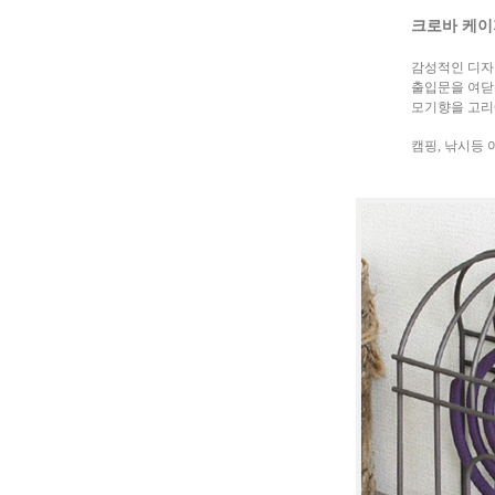
크로바 케이
감성적인 디자
출입문을 여닫는
모기향을 고리
캠핑, 낚시등