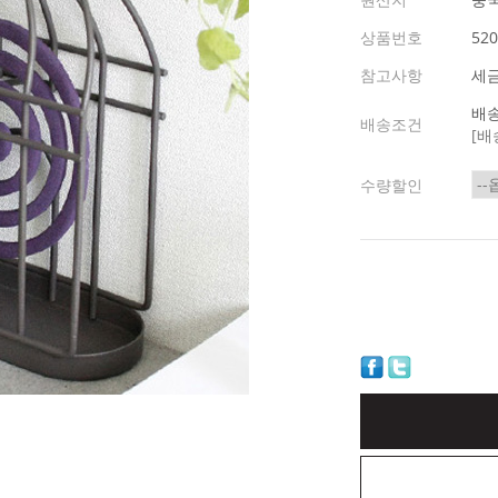
상품번호
520
참고사항
세
배송
배송조건
[배
수량할인