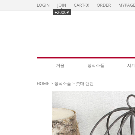
LOGIN
JOIN
CART(
0
)
ORDER
MYPAG
+2000P
거울
장식소품
시
HOME
>
장식소품
>
촛대,랜턴