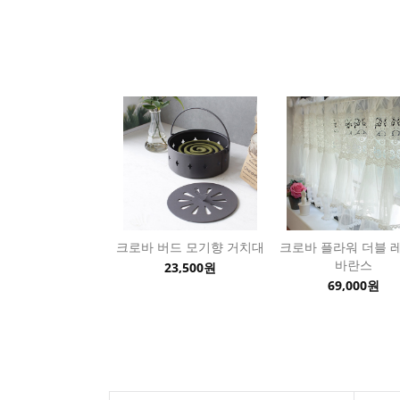
크로바 버드 모기향 거치대
크로바 플라워 더블 
바란스
23,500원
69,000원