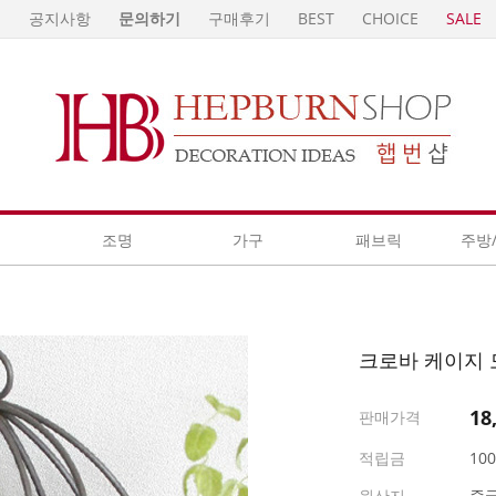
E
공지사항
문의하기
구매후기
BEST
CHOICE
SALE
계
조명
가구
패브릭
주방
크로바 케이지 
18
판매가격
적립금
10
원산지
중