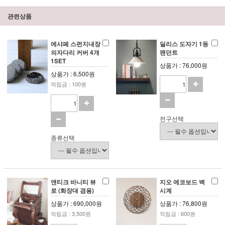
관련상품
에샤페 스펀지내장
딜리스 도자기 1등
의자다리 커버 4개
팬던트
1SET
상품가 : 76,000원
상품가 : 6,500원
적립금 : 100원
전구선택
종류선택
앤티크 바니티 뷰
지오 에코보드 벽
로 (화장대 겸용)
시계
상품가 : 690,000원
상품가 : 76,800원
적립금 : 3,500원
적립금 : 600원