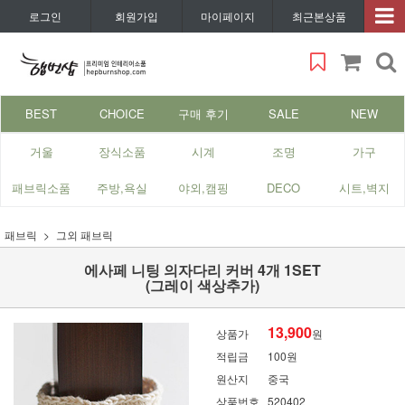
로그인
회원가입
마이페이지
최근본상품
BEST
CHOICE
구매 후기
SALE
NEW
거울
장식소품
시계
조명
가구
패브릭소품
주방,욕실
야외,캠핑
DECO
시트,벽지
패브릭
그외 패브릭
에사페 니팅 의자다리 커버 4개 1SET
(그레이 색상추가)
13,900
상품가
원
적립금
100원
원산지
중국
상품번호
520402