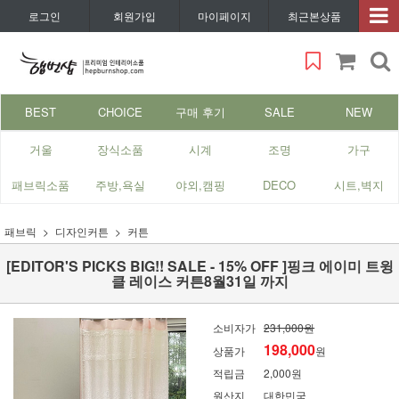
로그인
회원가입
마이페이지
최근본상품
BEST
CHOICE
구매 후기
SALE
NEW
거울
장식소품
시계
조명
가구
패브릭소품
주방,욕실
야외,캠핑
DECO
시트,벽지
패브릭
디자인커튼
커튼
[EDITOR'S PICKS BIG!! SALE - 15% OFF ]핑크 에이미 트윙
클 레이스 커튼8월31일 까지
소비자가
231,000원
198,000
상품가
원
적립금
2,000원
원산지
대한민국