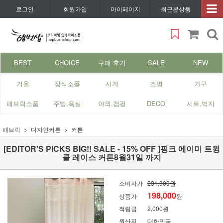
로그인
회원가입
마이페이지
최근본상품
BEST
CHOICE
구매 후기
SALE
NEW
거울
장식소품
시계
조명
가구
패브릭소품
주방,욕실
야외,캠핑
DECO
시트,벽지
패브릭
디자인커튼
커튼
[EDITOR'S PICKS BIG!! SALE - 15% OFF ]핑크 에이미 트윙
클 레이스 커튼8월31일 까지
소비자가
231,000원
198,000
상품가
원
적립금
2,000원
원산지
대한민국