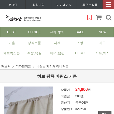
로그인
회원가입
마이페이지
최근본상품
BEST
CHOICE
구매 후기
SALE
NEW
거울
장식소품
시계
조명
가구
패브릭소품
주방,욕실
야외,캠핑
DECO
시트,벽지
패브릭
디자인커튼
바란스,가리개,미니커튼
허브 광목 바란스 커튼
24,900
상품가
원
적립금
200원
원산지
중국OEM
상품번호
520500