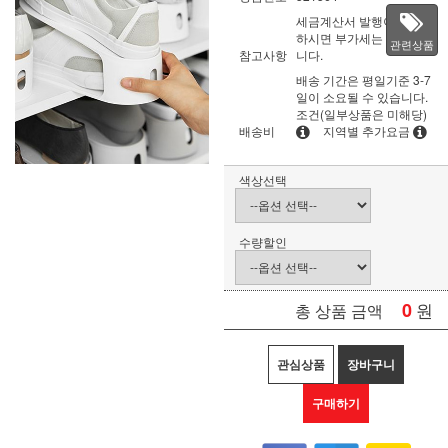
세금계산서 발행이 필요
하시면 부가세는 별도입
관련상품
참고사항
니다.
배송 기간은 평일기준 3-7
일이 소요될 수 있습니다.
조건(일부상품은 미해당)
배송비
지역별 추가요금
색상선택
수량할인
0
원
총 상품 금액
관심상품
장바구니
구매하기