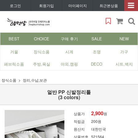
로그인
회원가입
마이페이지
최근본상품
BEST
CHOICE
구매 후기
SALE
NEW
거울
장식소품
시계
조명
가구
패브릭소품
주방,욕실
야외,캠핑
DECO
시트,벽지
장식소품
정리,수납,보관
얼반 PP 신발정리툴
(3 colors)
2,900
상품가
원
적립금
200원
원산지
대한민국
상품번호
521564