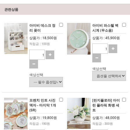
관련상품
아이비 데스크 정
아이비 파스텔 벽
리 꽂이
시계 (무소음)
상품가 : 18,500원
상품가 : 45,900원
적립금 : 100원
색상선택
색상선택
프렌치 민트 사진
[린지플로라] 아이
액자 - 마지막 1개
린 플라워 화병 세
(5R)
트
상품가 : 19,800원
상품가 : 48,000원
적립금 : 190원
적립금 : 300원