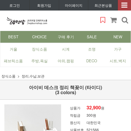
로그인
회원가입
마이페이지
최근본상품
BEST
CHOICE
구매 후기
SALE
NEW
거울
장식소품
시계
조명
가구
패브릭소품
주방,욕실
야외,캠핑
DECO
시트,벽지
장식소품
정리,수납,보관
아이비 데스크 정리 책꽂이 (타이디)
(3 colors)
32,900
상품가
원
적립금
300원
원산지
대한민국
상품번호
521566