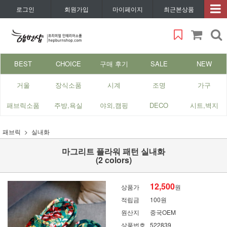
로그인
회원가입
마이페이지
최근본상품
BEST
CHOICE
구매 후기
SALE
NEW
거울
장식소품
시계
조명
가구
패브릭소품
주방,욕실
야외,캠핑
DECO
시트,벽지
패브릭
실내화
마그리트 플라워 패턴 실내화
(2 colors)
12,500
상품가
원
적립금
100원
원산지
중국OEM
상품번호
522839