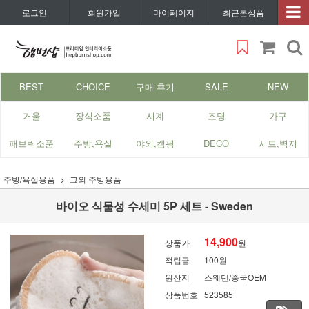
로그인
회원가입
마이페이지
최근본상품
BEST
CHOICE
구매 후기
SALE
NEW
거울
장식소품
시계
조명
가구
패브릭소품
주방,욕실
야외,캠핑
DECO
시트,벽지
주방/욕실용품
그외 주방용품
바이오 식물성 수세미 5P 세트 - Sweden
14,900
상품가
원
적립금
100원
원산지
스웨덴/중국OEM
상품번호
523585