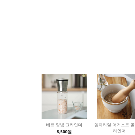
베르 양념 그라인더
임페리얼 어거스트 골
라인더
8,500원