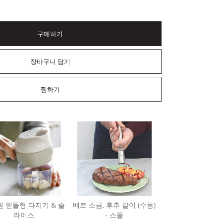
구매하기
장바구니 담기
찜하기
 핸들형 다지기 & 슬
베르 소금, 후추 갈이 (수동)
라이스
- 스몰