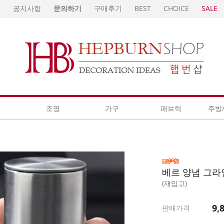
E
공지사항
문의하기
구매후기
BEST
CHOICE
SALE
계
조명
가구
패브릭
주방
베르 양념 그라인
(재입고)
9,
판매가격