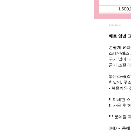
kitchen
베르 양념 그
손쉽게 요리
스테인레스 
구가 넓어 
굵기 조절 
볶은소금(갈지
천일염, 꽃소
- 볶음깨와
!! 미세한 
!! 사용 후
!!! 분쇄할
[MD 사용해