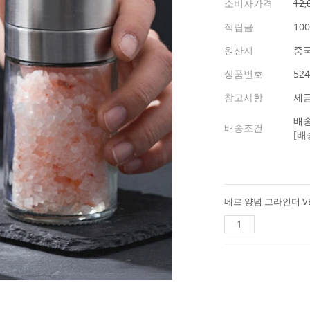
소비자가격
12
적립금
10
원산지
중국
상품번호
524
참고사항
세
배송
배송조건
[배
베르 양념 그라인더 VE