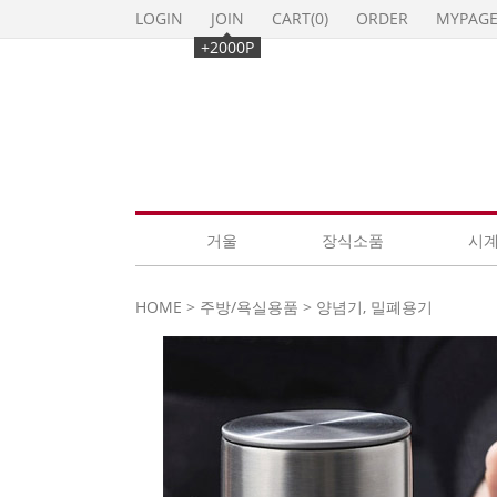
LOGIN
JOIN
CART(
0
)
ORDER
MYPAG
+2000P
거울
장식소품
시
HOME
>
주방/욕실용품
>
양념기, 밀폐용기