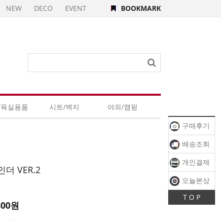
NEW
DECO
EVENT
BOOKMARK
/욕실용품
시트/벽지
야외/캠핑
구매후기
배송조회
개인결제
더 VER.2
오늘본상
T O P
품
800
원