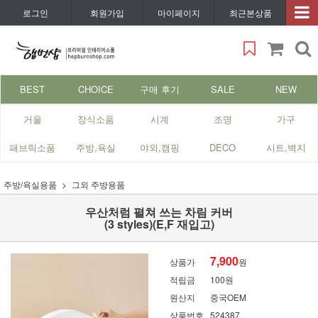
로그인
회원가입
마이페이지
최근본상품
BEST
CHOICE
구매 후기
SALE
NEW
거울
장식소품
시계
조명
가구
패브릭소품
주방,욕실
야외,캠핑
DECO
시트,벽지
주방/욕실용품
그외 주방용품
우산처럼 펼쳐 쓰는 차림 커버
(3 styles)(E,F 재입고)
7,900
상품가
원
적립금
100원
원산지
중국OEM
상품번호
524387