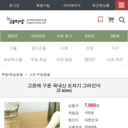
로그인
회원가입
마이페이지
최근본상품
BEST
CHOICE
구매 후기
SALE
NEW
거울
장식소품
시계
조명
가구
패브릭소품
주방,욕실
야외,캠핑
DECO
시트,벽지
주방/욕실용품
그외 주방용품
고온에 구운 국내산 도자기 그라인더
(3 size)
7,900
상품가
원
적립금
100원
원산지
대한민국
상품번호
524506