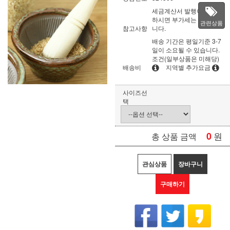
세금계산서 발행이 필요
하시면 부가세는 별도입
관련상품
참고사항
니다.
배송 기간은 평일기준 3-7
일이 소요될 수 있습니다.
조건(일부상품은 미해당)
배송비
지역별 추가요금
사이즈선
택
0
원
총 상품 금액
관심상품
장바구니
구매하기