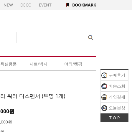
NEW
DECO
EVENT
BOOKMARK
/욕실용품
시트/벽지
야외/캠핑
구매후기
배송조회
라 워터 디스펜서 (투명 1개)
개인결제
오늘본상
,000
원
T O P
품
8,000원
0원