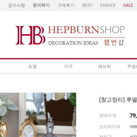
E
공지사항
문의하기
구매후기
BEST
CHOICE
SALE
계
조명
가구
패브릭
주방
[창고정리] 루델
79
판매가격
소비자가격
10
적립금
40