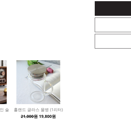
인 술
홀랜드 글라스 물병 (1리터)
21,000원
19,800원