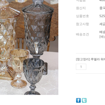
원산지
중국
상품번호
525
참고사항
세
배송
배송조건
[배
[창고정리] 루델라 워터