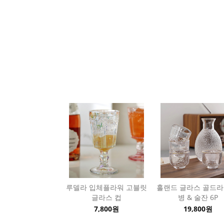
루델라 입체플라워 고블릿
홀랜드 글라스 골드라
글라스 컵
병 & 술잔 6P
7,800원
19,800원