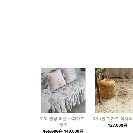
로제 퀼팅 러플 소파매트 -
아나톨 쟈가드 직사각
블루
127,000원
155,000원
149,000원