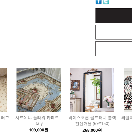
 러그
사르데냐 플라워 카페트 -
바이스호른 골드터치 블랙
헤럴딕
Italy
전신거울 (69*150)
109,000원
268,000원