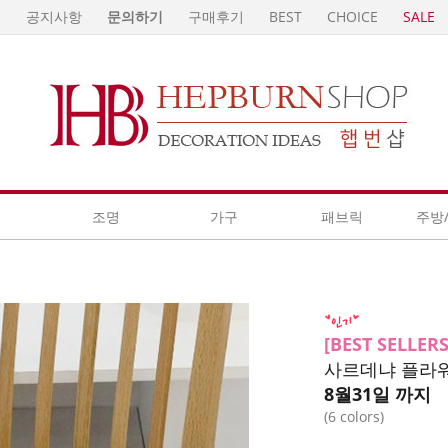
E
공지사항
문의하기
구매후기
BEST
CHOICE
SALE
계
조명
가구
패브릭
주방
[BEST SELLER
사르데냐 플라워 의
8월31일 까지
(6 colors)