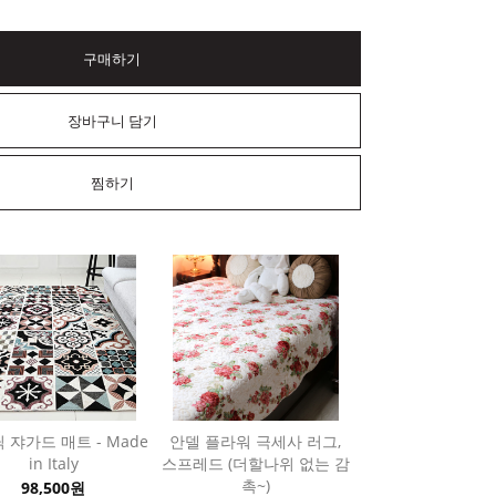
구매하기
장바구니 담기
찜하기
 쟈가드 매트 - Made
안델 플라워 극세사 러그,
in Italy
스프레드 (더할나위 없는 감
촉~)
98,500원