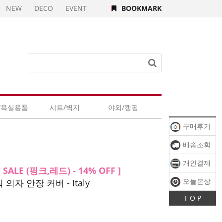
NEW
DECO
EVENT
BOOKMARK
/욕실용품
시트/벽지
야외/캠핑
구매후기
배송조회
개인결제
S SALE (핑크,레드) - 14% OFF ]
오늘본상
자 안장 커버 - Italy
T O P
품