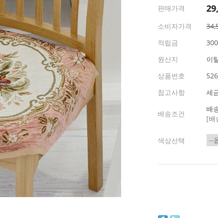
29
판매가격
소비자가격
34
적립금
30
원산지
이
상품번호
526
참고사항
세
배송
배송조건
[배
색상선택