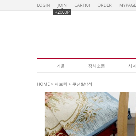
LOGIN
JOIN
CART(
0
)
ORDER
MYPAG
+2000P
거울
장식소품
시
HOME
>
패브릭
>
쿠션&방석