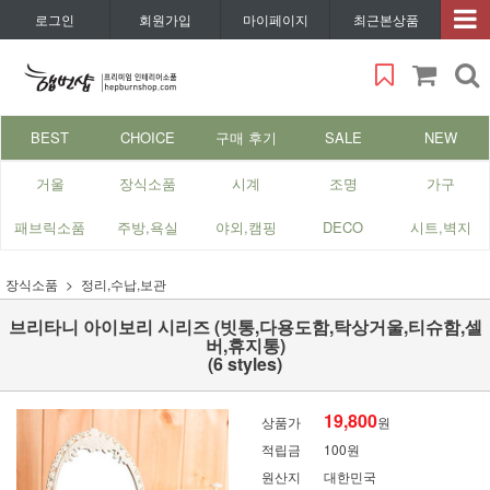
로그인
회원가입
마이페이지
최근본상품
BEST
CHOICE
구매 후기
SALE
NEW
거울
장식소품
시계
조명
가구
패브릭소품
주방,욕실
야외,캠핑
DECO
시트,벽지
장식소품
정리,수납,보관
브리타니 아이보리 시리즈 (빗통,다용도함,탁상거울,티슈함,셀
버,휴지통)
(6 styles)
19,800
상품가
원
적립금
100원
원산지
대한민국