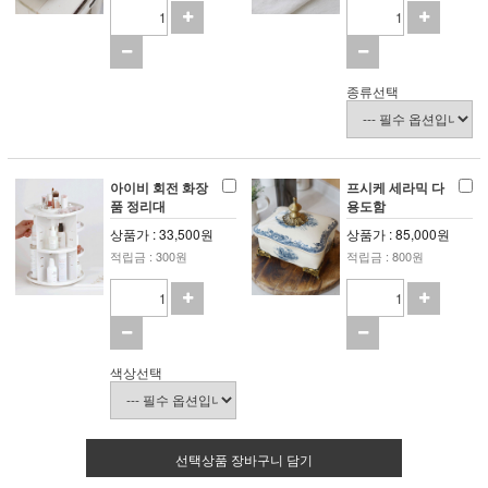
종류선택
아이비 회전 화장
프시케 세라믹 다
품 정리대
용도함
상품가 : 33,500원
상품가 : 85,000원
적립금 : 300원
적립금 : 800원
색상선택
선택상품 장바구니 담기