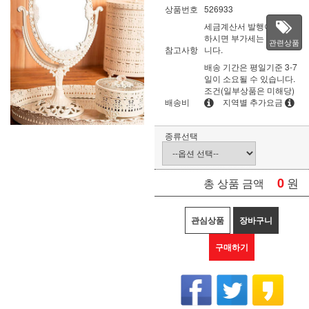
상품번호
526933
세금계산서 발행이 필요
하시면 부가세는 별도입
관련상품
참고사항
니다.
배송 기간은 평일기준 3-7
일이 소요될 수 있습니다.
조건(일부상품은 미해당)
배송비
지역별 추가요금
종류선택
0
원
총 상품 금액
관심상품
장바구니
구매하기