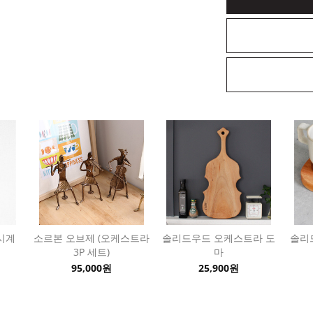
시계
소르본 오브제 (오케스트라
솔리드우드 오케스트라 도
솔리
3P 세트)
마
95,000원
25,900원