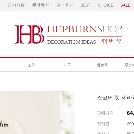
E
공지사항
문의하기
구매후기
BEST
CHOICE
SALE
계
조명
가구
패브릭
주방
스코어 캣 세라
64
판매가격
적립금
60
원산지
중