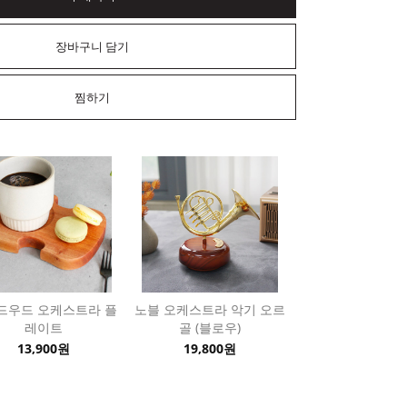
장바구니 담기
찜하기
드우드 오케스트라 플
노블 오케스트라 악기 오르
레이트
골 (블로우)
13,900원
19,800원