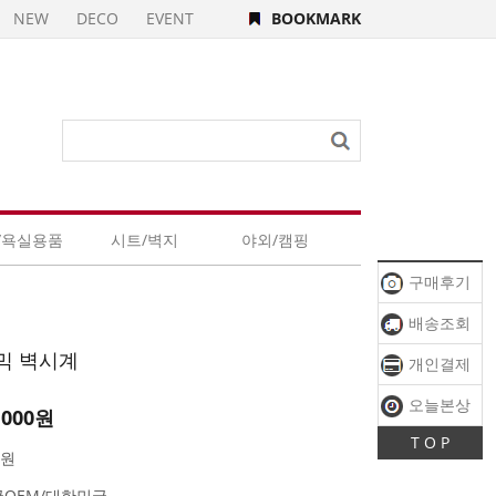
NEW
DECO
EVENT
BOOKMARK
/욕실용품
시트/벽지
야외/캠핑
구매후기
배송조회
믹 벽시계
개인결제
오늘본상
,000
원
T O P
품
0원
국OEM/대한민국