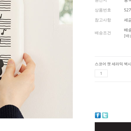
상품번호
527
참고사항
세
배송
배송조건
[배
스코어 캣 세라믹 벽