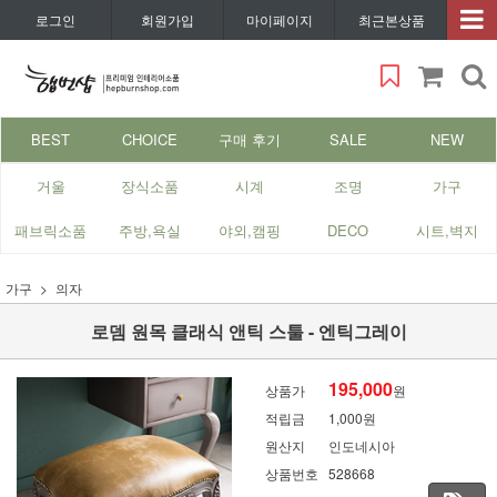
로그인
회원가입
마이페이지
최근본상품
BEST
CHOICE
구매 후기
SALE
NEW
거울
장식소품
시계
조명
가구
패브릭소품
주방,욕실
야외,캠핑
DECO
시트,벽지
가구
의자
로뎀 원목 클래식 앤틱 스툴 - 엔틱그레이
195,000
상품가
원
적립금
1,000원
원산지
인도네시아
상품번호
528668