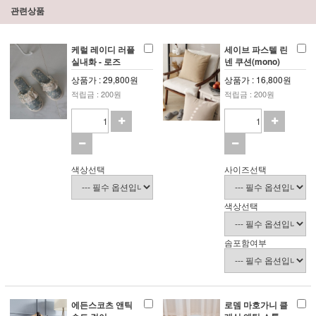
관련상품
케럴 레이디 러플
세이브 파스텔 린
실내화 - 로즈
넨 쿠션(mono)
상품가 : 29,800원
상품가 : 16,800원
적립금 : 200원
적립금 : 200원
색상선택
사이즈선택
색상선택
솜포함여부
에든스코츠 앤틱
로뎀 마호가니 클