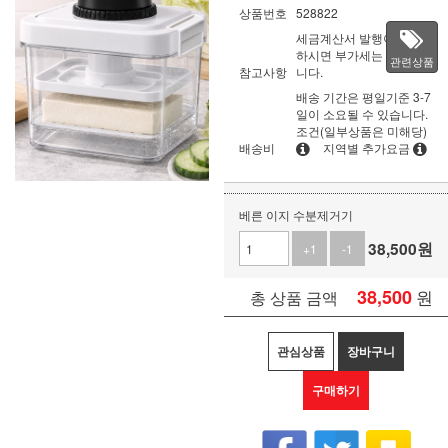
상품번호
528822
세금계산서 발행이 필요
하시면 부가세는 별도입
관련상품
참고사항
니다.
배송 기간은 평일기준 3-7
일이 소요될 수 있습니다.
조건(일부상품은 미해당)
배송비
지역별 추가요금
베른 이지 수분제거기
38,500
원
+1
-1
38,500
원
총 상품 금액
관심상품
장바구니
구매하기