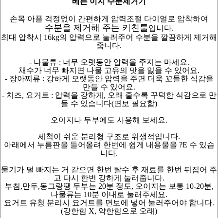
베른 이지 수분제거기
손목 아플 걱정없이 간편하게 압력조절 다이얼로 압착하여
수분을 제거해 주는 키친툴
입니다.
최대 압착시 16kg의 압력으로 눌러주어 수분을 깔끔하게 제거해
줍니다.
- 나물류 : 너무 오랫동안 압력을 주지는 마세요.
채수가 너무 빠지면 나물 고유의 맛을 잃을 수 있어요.
- 장아찌류 : 강하게 오랫동안 압력을 주면 더욱 꼬들한 식감을
만들 수 있어요.
- 치즈, 요거트 : 압력을 강하게, 오래 줄수록 꾸덕한 식감으로 만
들 수 있습니다(면보 필요함)
오이지나 두부에도 사용해 보세요.
세척이 쉬운 분리형 구조로 위생적입니다.
아래에서 누름판을 들어올려 한번에 쉽게 내용물을 ?E 수 있습
니다.
물기가 덜 빠지는 거 같으면 한번 탈수 후 재료를 한번 뒤집어 주
고 다시 한번 강하게 눌러줍니다.
부침,만두,동그랑땡 두부는 20분 정도, 오이지는 보통 10-20분,
나물류는 10분 이내로 눌러주세요.
요거트 유청 분리시 요거트를 면보에 넣어 눌러주어야 합니다.
(강한힘 X, 약한힘으로 오래)