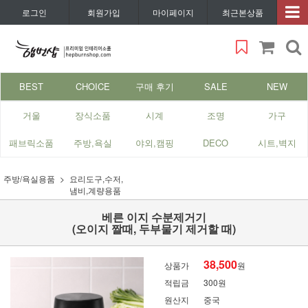
로그인
회원가입
마이페이지
최근본상품
BEST
CHOICE
구매 후기
SALE
NEW
거울
장식소품
시계
조명
가구
패브릭소품
주방,욕실
야외,캠핑
DECO
시트,벽지
주방/욕실용품
요리도구,수저,
냄비,계량용품
베른 이지 수분제거기
(오이지 짤때, 두부물기 제거할 때)
38,500
상품가
원
적립금
300원
원산지
중국