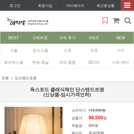
로그인
회원가입
마이페이지
최근본상품
BEST
CHOICE
구매 후기
SALE
NEW
거울
장식소품
시계
조명
가구
패브릭소품
주방,욕실
야외,캠핑
DECO
시트,벽지
조명
단스탠드조명
옥스포드 클래식체인 단스탠드조명
(신상품-임시가격인하)
소비자가
112,000원
98,500
상품가
원
적립금
900원
원산지
중국OEM