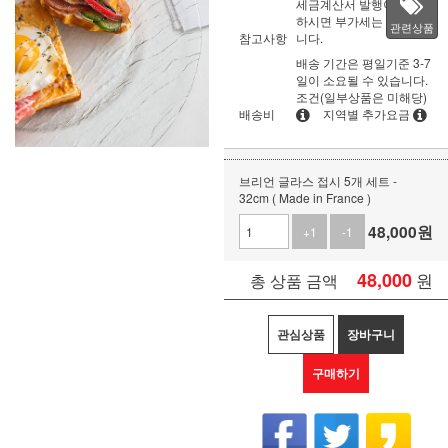
세금계산서 발행이 필요
하시면 부가세는 별도입
관련상품
참고사항
니다.
배송 기간은 평일기준 3-7
일이 소요될 수 있습니다.
조건(일부상품은 미해당)
배송비
지역별 추가요금
브리언 글라스 접시 5개 세트 -
32cm ( Made in France )
48,000
원
+1
-1
48,000
원
총 상품 금액
관심상품
장바구니
구매하기