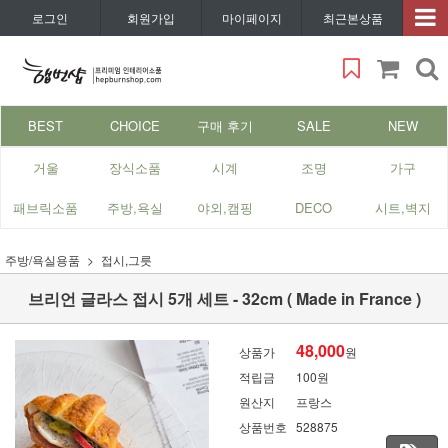
로그인
회원가입
마이페이지
최근본상품
BEST
CHOICE
구매 후기
SALE
NEW
거울
장식소품
시계
조명
가구
패브릭소품
주방,욕실
야외,캠핑
DECO
시트,벽지
주방/욕실용품
접시,그릇
브리언 글라스 접시 5개 세트 - 32cm ( Made in France )
48,000
상품가
원
적립금
100원
원산지
프랑스
상품번호
528875