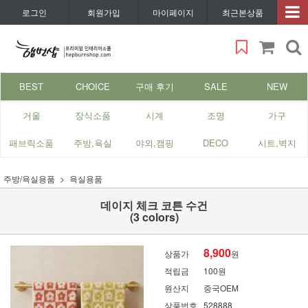
로그인
회원가입
마이페이지
최근본상품
BEST
CHOICE
구매 후기
SALE
NEW
거울
장식소품
시계
조명
가구
패브릭소품
주방,욕실
야외,캠핑
DECO
시트,벽지
주방/욕실용품
욕실용품
데이지 체크 코튼 수건
(3 colors)
8,900
상품가
원
적립금
100원
원산지
중국OEM
상품번호
528888