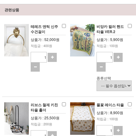
관련상품
테레즈 앤틱 신주
비앙카 컬러 핸드
수건걸이
타올 VER.2
상품가 : 52,000원
상품가 : 5,900원
적립금 : 400원
적립금 : 100원
종류선택
리브스 철제 키친
풀꽃 레이스 타올
타올 홀더
상품가 : 8,900원
상품가 : 25,500원
적립금 : 100원
적립금 : 200원