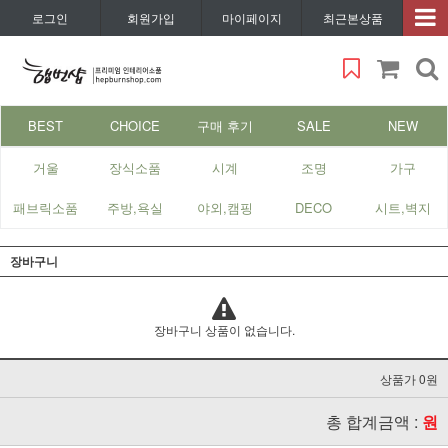
로그인
회원가입
마이페이지
최근본상품
BEST
CHOICE
구매 후기
SALE
NEW
거울
장식소품
시계
조명
가구
패브릭소품
주방,욕실
야외,캠핑
DECO
시트,벽지
장바구니
장바구니 상품이 없습니다.
상품가 0원
총 합계금액 :
원