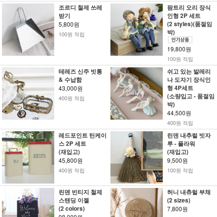
조르디 철제 쓰레
팜트리 오리 장식
받기
인형 2P 세트
(2 styles)(품절임
5,800원
박)
100원 적립
19,800원
100원 적립
테레즈 신주 빗통
쉬고 있는 발레리
& 수납함
나 도자기 장식인
형 4P세트
43,000원
(소량입고 - 품절임
400원 적립
박)
44,500원
400원 적립
레드포인트 틴케이
린덴 내추럴 빗자
스 2P 세트
루 - 플라워
(재입고)
(재입고)
45,800원
9,500원
400원 적립
100원 적립
린덴 빈티지 철제
허니 내츄럴 부채
스탠딩 이젤
(2 sizes)
(2 colors)
7,800원
98,000원