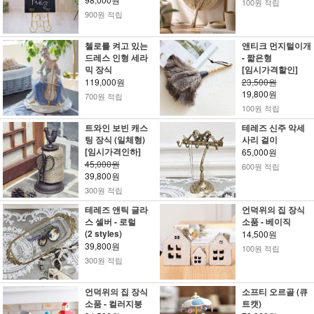
100원 적립
900원 적립
첼로를 켜고 있는
앤티크 먼지털이개
드레스 인형 세라
- 짧은형
믹 장식
[임시가격할인]
119,000원
23,500원
19,800원
700원 적립
100원 적립
트와인 보빈 캐스
테레즈 신주 악세
팅 장식 (일체형)
사리 걸이
[임시가격인하]
65,000원
45,000원
600원 적립
39,800원
300원 적립
테레즈 앤틱 글라
언덕위의 집 장식
스 셀버 - 로럴
소품 - 베이직
(2 styles)
14,500원
39,800원
100원 적립
300원 적립
언덕위의 집 장식
소프티 오르골 (큐
소품 - 컬러지붕
트캣)