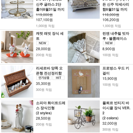
신주 글라스 2단
든 신주 악세사리
홀더8월31일 까지
함8월31일 까지
119,000원
118,000원
107,100원
106,200원
1,000원 적립
1,000원 적립
캐럿 래빗 장식 세
린덴 내추럴 빗자
트
루 - 블룸레이스
28,000원
8,900원
200원 적립
100원 적립
리세르바 양쪽 오
프로방스 우드 키
픈형 전선정리함
걸이
15,900원
35,300원
100원 적립
300원 적립
소피아 화이트드레
플뢰르 빈티지 바
스 장식인형
이시클 장식 VER.
(2 styles)
2
(2 colors)
28,500원
32,000원
200원 적립
300원 적립