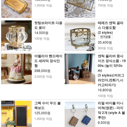
1,000원 적립
700원 적립
컷팅브라이트 다용
테레즈 앤틱 글라
도 꽂이
스 다용도함
(2 styles)
14,500원
100원 적립
35,400원
300원 적립
아멜리아 핸드메이
엔틱 올리버 중사
드 세라믹 장식인
이즈 장식소품 - 19
형
00s (높이 약10c
m)
398,000원
(3 styles)(커피그
3,000원 적립
라인더,전화기,시
카고타자기)
16,800원
100원 적립
그렉 수이 우드 블
리얼 바이블 미니
랙보드
어쳐(영문) - 마지
막 2개 (style A 블
125,000원
루만)
1,000원 적립
9,500원