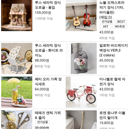
루스 세라믹 장식
노블 오케스트라
오르골 - 꽃집
악기 장식 (기타,
바이올린)
159,000원
(재입고)
1,000원 적립
43,000원
400원 적립
루스 세라믹 장식
알로하 버드케이지
오르골 - 화이트 피
벽장식 VER.2
아노
(2 colors)
98,000원
45,000원
800원 적립
400원 적립
페티 오리 가족 장
미니벨로 철제 자
식세트
전거 장식
64,000원
43,500원
600원 적립
100원 적립
테레즈 앤틱 가위
로앤 등나무 이불
& 줄자
먼지 털이개
19,800원
35,000원
100원 적립