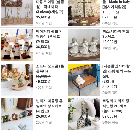
다용도 이젤 (심플
울 - Made in Italy
형) - 국내제작
[임시가격할인]
(3 sizes)(재입고)
103,000원
35,600원
89,000원
300원 적립
800원 적립
베이커리 쉐프 인
피스 세라믹 엔젤
형장식 3P 세트
3p 세트
(재입고)
43,000원
36,500원
400원 적립
300원 적립
소프티 오르골 (흔
[시즌할인 10%할
들목마)
인] 스윗 벤치 우드
선반
55,000원
(2컬러)
49,800원
29,800원
400원 적립
200원 적립
빈티지 더클링 홈
르밀리 지라프 장
알파벳 장식세트
식인형 2P 세트
(재입고)
(높이 40cm)
26,800원
89,000원
260원 적립
800원 적립