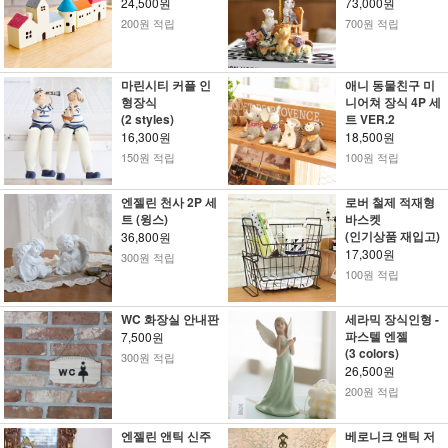
24,500원
73,000원
200원 적립
700원 적립
마린시티 커플 인
애니 동물친구 미
형장식
니어쳐 장식 4P 세
(2 styles)
트 VER.2
16,300원
18,500원
150원 적립
100원 적립
엔젤린 천사 2P 세
로버 철제 적재형
트 (윙스)
바스켓
(인기상품 재입고)
36,800원
17,300원
300원 적립
100원 적립
WC 화장실 안내판
세라믹 장식인형 -
파스텔 엔젤
7,500원
(3 colors)
300원 적립
26,500원
200원 적립
엔젤린 앤틱 신주
베로니크 앤틱 저