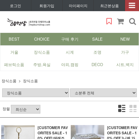
로그인
회원가입
마이페이지
최근본상품
BEST
CHOICE
구매 후기
SALE
NEW
거울
장식소품
시계
조명
가구
패브릭소품
주방,욕실
야외,캠핑
DECO
시트,벽지
장식소품
장식소품
정렬
[CUSTOMER FAV
[CUSTOMER FAV
ORITES SALE - 1
ORITES SALE - 1
0% OFF] 테레즈
0% OFF ]니케 가