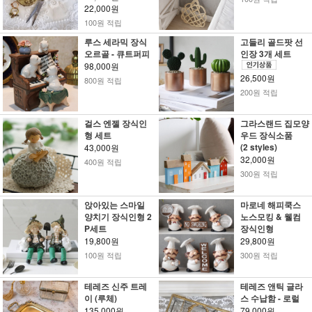
22,000원
100원 적립
루스 세라믹 장식
고들리 골드팟 선
오르골 - 큐트퍼피
인장 3개 세트
98,000원
26,500원
800원 적립
200원 적립
걸스 엔젤 장식인
그라스랜드 집모양
형 세트
우드 장식소품
(2 styles)
43,000원
32,000원
400원 적립
300원 적립
앉아있는 스마일
마로네 해피쿡스
양치기 장식인형 2
노스모킹 & 웰컴
P세트
장식인형
19,800원
29,800원
100원 적립
300원 적립
테레즈 신주 트레
테레즈 앤틱 글라
이 (루체)
스 수납함 - 로럴
135,000원
79,000원