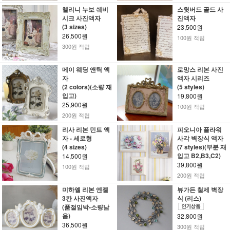
첼리니 누보 쉐비
스윗버드 골드 사
시크 사진액자
진액자
(3 sizes)
23,500원
26,500원
100원 적립
300원 적립
메이 웨딩 앤틱 액
로망스 리본 사진
자
액자 시리즈
(2 colors)(소량 재
(5 styles)
입고)
19,800원
25,900원
100원 적립
200원 적립
리사 리본 민트 액
피오니아 플라워
자 - 세로형
사각 벽장식 액자
(4 sizes)
(7 styles)(부분 재
입고 B2,B3,C2)
14,500원
39,800원
100원 적립
200원 적립
미하엘 리본 엔젤
뷰가든 철제 벽장
3칸 사진액자
식 (리스)
(품절임박-소량남
음)
32,800원
36,500원
300원 적립