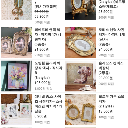
y
(2 styles)(세로형
[임시가격할인]
소량 재입고)
75,000원
28,500원
59,800원
200원 적립
500원 적립
피에트레 앤틱 액
모리스 앤틱 사진
자 - 마지막 1개 (1
액자 - 마지막 1개
관액자)
(신사)
(5종류)
(2종류)
21,800원
24,500원
210원 적립
230원 적립
노팅힐 플라워 벽
올레오스 캔버스
장식 액자 - 직사각
벽장식
B
(2종류)
(8 styles)
29,800원
105,000원
200원 적립
1,000원 적립
애너벨 중,소 사이
윌로우 가든 스몰
즈 사진액자 - 소사
액자
이즈만 마지막 1개
(2 styles)
남음
13,500원
8,900원
100원 적립
100원 적립