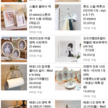
스웰르 클래식 액
론도 스틸 벽후크
자
(마지막 1개 - styl
(3 sizes)(스톤파
e A 1구)
우더 사용 프레임)
(3 styles)
(재입고)
35,600원
23,500원
100원 적립
200원 적립
애프리코트 타원
오드리햅번&찰리
앤틱 사진액자
채플린 패브릭액자
(3 sizes)
(44*54)
23,500원
58,600원
200원 적립
500원 적립
베로니크 집게형
프렌치 민트 사진
롤티슈 걸이 - Mad
액자 - 마지막 1개
e in Italy
(5R)
[임시가격할인]
(4종류)(소량 남음
- 재생산 계획 없
58,000원
음)
49,900원
19,800원
400원 적립
190원 적립
베로니크 앤틱 후
베로니크 앤틱 후
크 (캐리지 1800) -
크 (미라클) - Mad