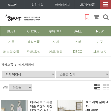
로그인
회원가입
마이페이지
최근본상품
BEST
CHOICE
구매 후기
SALE
NEW
거울
장식소품
시계
조명
가구
패브릭소품
주방,욕실
야외,캠핑
DECO
시트,벽지
장식소품
액자,벽장식
정렬
에르사 로즈 리본
렉스 리치 실버 액
태슬 벽장식 사진
자
액자 (아이보리)
(4R 품절)