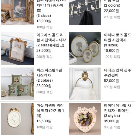
앤틱 사진액자 - 마
이형 후크
지막 1개 (중사이
(2 colors)
즈)
22,000원
(3 sizes)
200원 적립
18,900원
100원 적립
아그네스 골드 리
아테나 로즈 골드
본 사진액자 - 사각
타원 사진액자
(2 sizes)(재입고)
(3 sizes)
28,900원
18,600원
200원 적립
100원 적립
렉스 파스텔 3관
테레즈 앤틱 신주
사진액자
수건걸이
(2 colors)
52,000원
38,000원
400원 적립
300원 적립
마실 타원형 벽장
레이디 에나멜 사
식 액자 (마지막 1
진액자 - 리메인
개)
(2 styles)
15,500원
35,000원
100원 적립
300원 적립