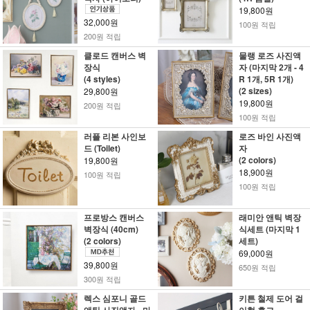
19,800원
32,000원
100원 적립
200원 적립
클로드 캔버스 벽
물랭 로즈 사진액
장식
자 (마지막 2개 - 4
(4 styles)
R 1개, 5R 1개)
(2 sizes)
29,800원
19,800원
200원 적립
100원 적립
러플 리본 사인보
로즈 바인 사진액
드 (Toilet)
자
(2 colors)
19,800원
18,900원
100원 적립
100원 적립
프로방스 캔버스
래미안 앤틱 벽장
벽장식 (40cm)
식세트 (마지막 1
(2 colors)
세트)
69,000원
39,800원
650원 적립
300원 적립
렉스 심포니 골드
키튼 철제 도어 걸