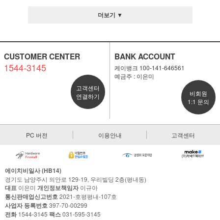
더보기 ▼
CUSTOMER CENTER
BANK ACCOUNT
1544-3145
케이뱅크 100-141-646561
예금주 : 이은미
고객센터
비회원
연결하기
1:1 문의
PC 버전
이용안내
고객센터
에이치비일사 (HB14)
경기도 남양주시 의안로 129-19, 우리빌딩 2층(평내동)
대표
이은미
개인정보책임자
이규아
통신판매업신고번호
2021-호평평내-107호
사업자 등록번호
397-70-00299
전화
1544-3145
팩스
031-595-3145