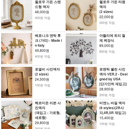
윌로우 가든 스탠
윌로우 가든 타원
드형 액자
액자
(2 sizes)
48,000원
22,000원
400원 적립
200원 적립
베로니크 앤틱 후
아뜰리에 트리 철
크 (가띠) - Made i
제 벽장식
n Italy
89,000원
49,800원
800원 적립
400원 적립
로열비 사진액자
로맨틱 쉘린 사진
(2 sizes)
액자 VER.2 - Desi
gned by USA
24,500원
[단가인하 재입고]
100원 적립
28,900원
200원 적립
헤르미온 리본 사
비엔느 바질 액자
진액자
(6 styles)(2R사
(재입고 - 가로형,
각,4R,5R 재입고)
세로형)
15,400원
29,800원
100원 적립
200원 적립