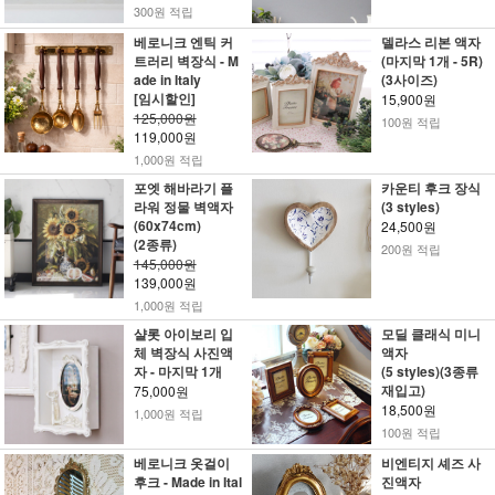
300원 적립
베로니크 엔틱 커
델라스 리본 액자
트러리 벽장식 - M
(마지막 1개 - 5R)
ade in Italy
(3사이즈)
[임시할인]
15,900원
125,000원
100원 적립
119,000원
1,000원 적립
포엣 해바라기 플
카운티 후크 장식
라워 정물 벽액자
(3 styles)
(60x74cm)
24,500원
(2종류)
200원 적립
145,000원
139,000원
1,000원 적립
샬롯 아이보리 입
모딜 클래식 미니
체 벽장식 사진액
액자
자 - 마지막 1개
(5 styles)(3종류
재입고)
75,000원
18,500원
1,000원 적립
100원 적립
베로니크 옷걸이
비엔티지 셰즈 사
후크 - Made in Ital
진액자