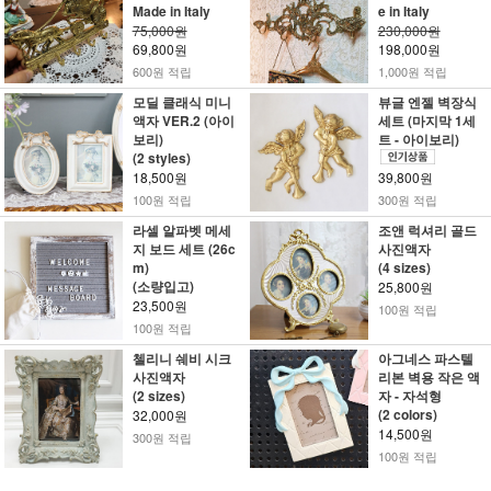
Made in Italy
e in Italy
75,000원
230,000원
69,800원
198,000원
600원 적립
1,000원 적립
모딜 클래식 미니
뷰글 엔젤 벽장식
액자 VER.2 (아이
세트 (마지막 1세
보리)
트 - 아이보리)
(2 styles)
18,500원
39,800원
100원 적립
300원 적립
라셀 알파벳 메세
조앤 럭셔리 골드
지 보드 세트 (26c
사진액자
m)
(4 sizes)
(소량입고)
25,800원
23,500원
100원 적립
100원 적립
첼리니 쉐비 시크
아그네스 파스텔
사진액자
리본 벽용 작은 액
(2 sizes)
자 - 자석형
(2 colors)
32,000원
14,500원
300원 적립
100원 적립