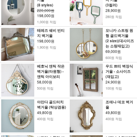
(8 styles)
(3컬러)
220,000원
28,900원
198,000원
280원 적립
1,000원 적립
테레즈 쉐비 빈티
모니카 스트링 원
지 벽거울
형 골드벽거울
(2 size)(대사이즈
198,000원
는 소량재입고)
1,900원 적립
69,000원
600원 적립
베호닉 앤틱 작은
우드 쁘띠 벽장식
벽거울(타원형) -
거울 - 소사이즈
앤틱 아이보리
(재입고)
58,000원
24,900원
500원 적립
100원 적립
아만다 골드터치
조애나 데코 벽거
벽거울 (탁상겸용)
울
49,800원
49,800원
400원 적립
400원 적립