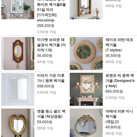
화이트 벽거울8월
300원 적립
31일 까지
[!!가격인하]
400,000원
268,200원
3,000원 적립
마가렛 브라운 태
제이코 라탄 데코
슬장식 벽거울 (마
벽거울
지막 1개)
(7 styles)
56,000원
36,500원
400원 적립
400원 적립
미라지 가든 마호
로렌츠 빅 원목 벽
가니 원목 벽거울
거울 (Designed b
y Italy)
398,000원
665,000원
3,000원 적립
2,500원 적립
엔젤 윙스 골드 벽
아테네 리본 미니
거울 (탁상겸용)
벽거울
(재입고)
59,000원
49,800원
500원 적립
300원 적립