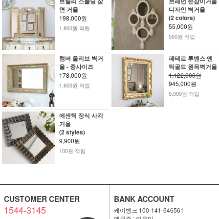
브릴리 스폴딩 삼
브레넌 손잡이거울
면 거울
디자인 벽거울
(2 colors)
198,000원
55,000원
1,800원 적립
500원 적립
럼버 올리브 벽거
페테르 루벤스 엔
울 - 중사이즈
틱골드 원목벽거울
178,000원
1,122,000원
945,000원
1,600원 적립
5,000원 적립
에센틱 장식 사각
거울
(2 styles)
9,900원
100원 적립
CUSTOMER CENTER
BANK ACCOUNT
1544-3145
케이뱅크 100-141-646561
예금주 : 이은미