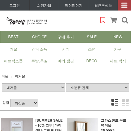
로그인
회원가입
마이페이지
최근본상품
BEST
CHOICE
구매 후기
SALE
NEW
거울
장식소품
시계
조명
가구
패브릭소품
주방,욕실
야외,캠핑
DECO
시트,벽지
거울
벽거울
정렬
[SUMMER SALE
그라스랜드 우드
- 10% OFF ]다이
벽거울
애나 그랜드 앤틱
35,000원