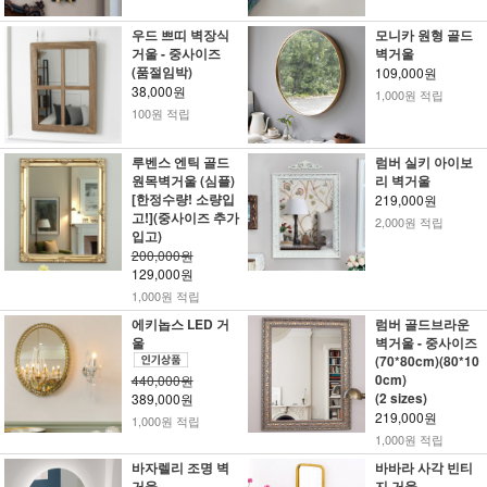
우드 쁘띠 벽장식
모니카 원형 골드
거울 - 중사이즈
벽거울
(품절임박)
109,000원
38,000원
1,000원 적립
100원 적립
루벤스 엔틱 골드
럼버 실키 아이보
원목벽거울 (심플)
리 벽거울
[한정수량! 소량입
219,000원
고!](중사이즈 추가
2,000원 적립
입고)
200,000원
129,000원
1,000원 적립
에키놉스 LED 거
럼버 골드브라운
울
벽거울 - 중사이즈
(70*80cm)(80*10
0cm)
440,000원
(2 sizes)
389,000원
219,000원
1,000원 적립
1,000원 적립
바자렐리 조명 벽
바바라 사각 빈티
거울
지 거울